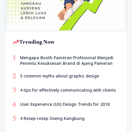
trending_up
Trending Now
1
Mengapa Booth Pameran Profesional Menjadi
Penentu Kesuksesan Brand di Ajang Pameran
2
5 common myths about graphic design
3
4 tips for effectively communicating with clients
4
User Experience (UX) Design Trends for 2018
5
4 Resep-resep Oseng Kangkung