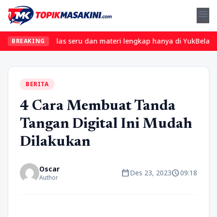
menu
 Temukan kelas seru dan materi lengkap hanya di YukBelajar.com. 
BREAKING
BERITA
4 Cara Membuat Tanda
Tangan Digital Ini Mudah
Dilakukan
Oscar
calendar_today
schedule
Des 23, 2023
09:18
Author