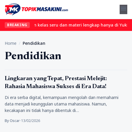
menu
ribet? Temukan kelas seru dan materi lengkap hanya di YukBelajar
BREAKING
Home
/
Pendidikan
Pendidikan
Pendidikan
Lingkaran yang Tepat, Prestasi Melejit:
Rahasia Mahasiswa Sukses di Era Data!
Di era serba digital, kemampuan mengolah dan memahami
data menjadi keunggulan utama mahasiswa. Namun,
kecakapan ini tidak hanya dibentuk di…
By Oscar
•
13/02/2026