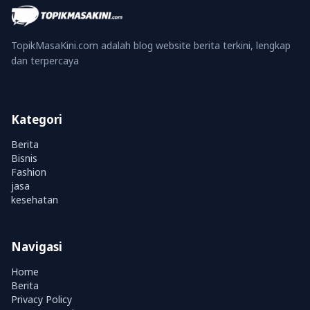
TopikMasaKini.com adalah blog website berita terkini, lengkap
dan terpercaya
Kategori
Berita
Bisnis
Fashion
jasa
kesehatan
Navigasi
Home
Berita
Privacy Policy