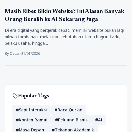
Uncategorized
Masih Ribet Bikin Website? Ini Alasan Banyak
Orang Beralih ke AI Sekarang Juga
Di era digital yang bergerak cepat, memiliki website bukan lagi
pilihan tambahan, melainkan kebutuhan utama bagi individu,
pelaku usaha, hingga…
By Oscar
•
21/01/2026
sell
Popular Tags
#Sepi Interaksi
#Baca Qur’an
#Konten Ramai
#Peluang Bisnis
#AI
#Masa Depan
#Tekanan Akademik