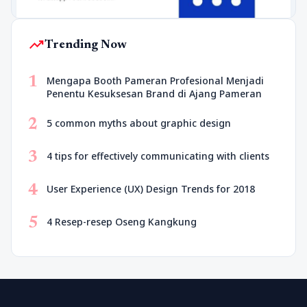
trending_up
Trending Now
1
Mengapa Booth Pameran Profesional Menjadi
Penentu Kesuksesan Brand di Ajang Pameran
2
5 common myths about graphic design
3
4 tips for effectively communicating with clients
4
User Experience (UX) Design Trends for 2018
5
4 Resep-resep Oseng Kangkung