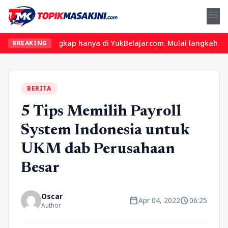
menu
engkap hanya di YukBelajar.com. Mulai langkah suksesmu hari ini!
BREAKING
BERITA
5 Tips Memilih Payroll
System Indonesia untuk
UKM dab Perusahaan
Besar
Oscar
calendar_today
schedule
Apr 04, 2022
06:25
Author