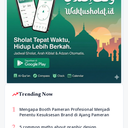
trending_up
Trending Now
1
Mengapa Booth Pameran Profesional Menjadi
Penentu Kesuksesan Brand di Ajang Pameran
2
5 common myths about graphic design