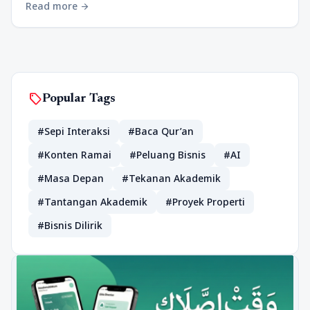
Read more
arrow_forward
sell
Popular Tags
#Sepi Interaksi
#Baca Qur’an
#Konten Ramai
#Peluang Bisnis
#AI
#Masa Depan
#Tekanan Akademik
#Tantangan Akademik
#Proyek Properti
#Bisnis Dilirik