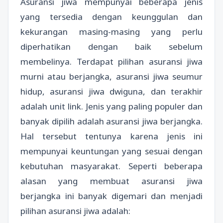
Asuransi jiwa mempunyai beberapa jenis
yang tersedia dengan keunggulan dan
kekurangan masing-masing yang perlu
diperhatikan dengan baik sebelum
membelinya. Terdapat pilihan asuransi jiwa
murni atau berjangka, asuransi jiwa seumur
hidup, asuransi jiwa dwiguna, dan terakhir
adalah unit link. Jenis yang paling populer dan
banyak dipilih adalah asuransi jiwa berjangka.
Hal tersebut tentunya karena jenis ini
mempunyai keuntungan yang sesuai dengan
kebutuhan masyarakat. Seperti beberapa
alasan yang membuat asuransi jiwa
berjangka ini banyak digemari dan menjadi
pilihan asuransi jiwa adalah: