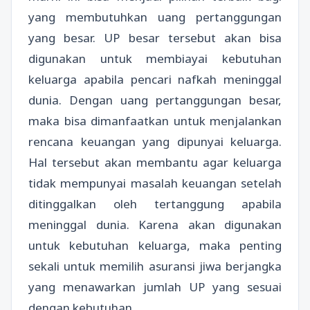
yang membutuhkan uang pertanggungan
yang besar. UP besar tersebut akan bisa
digunakan untuk membiayai kebutuhan
keluarga apabila pencari nafkah meninggal
dunia. Dengan uang pertanggungan besar,
maka bisa dimanfaatkan untuk menjalankan
rencana keuangan yang dipunyai keluarga.
Hal tersebut akan membantu agar keluarga
tidak mempunyai masalah keuangan setelah
ditinggalkan oleh tertanggung apabila
meninggal dunia. Karena akan digunakan
untuk kebutuhan keluarga, maka penting
sekali untuk memilih asuransi jiwa berjangka
yang menawarkan jumlah UP yang sesuai
dengan kebutuhan.