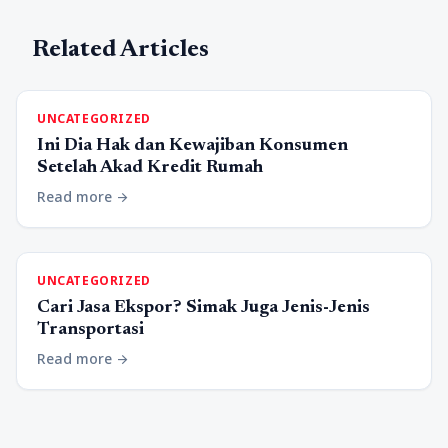
Related Articles
UNCATEGORIZED
Ini Dia Hak dan Kewajiban Konsumen
Setelah Akad Kredit Rumah
Read more
arrow_forward
UNCATEGORIZED
Cari Jasa Ekspor? Simak Juga Jenis-Jenis
Transportasi
Read more
arrow_forward