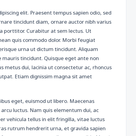
ipiscing elit. Praesent tempus sapien odio, sed
rnare tincidunt diam, ornare auctor nibh varius
porttitor. Curabitur at sem lectus. Ut
 Aenean quis commodo dolor. Morbi feugiat
lerisque urna ut dictum tincidunt. Aliquam
ue mauris tincidunt. Quisque eget ante non
lus metus dui, lacinia ut consectetur ac, rhoncus
lutpat. Etiam dignissim magna sit amet
nibus eget, euismod ut libero. Maecenas
s arcu luctus. Nam quis elementum dui, ac
 vehicula tellus in elit fringilla, vitae luctus
ras rutrum hendrerit urna, et gravida sapien