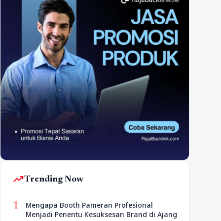
trending_up
Trending Now
1
Mengapa Booth Pameran Profesional
Menjadi Penentu Kesuksesan Brand di Ajang