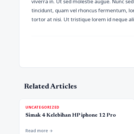
viverra in. Ut sed molestie augue. Nunc se
tincidunt, quam vel rhoncus fermentum, lor
tortor at nisi. Ut tristique lorem id neque a
Related Articles
UNCATEGORIZED
Simak 4 Kelebihan HP iphone 12 Pro
Read more
arrow_forward