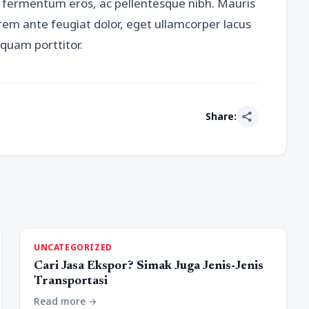
d fermentum eros, ac pellentesque nibh. Mauris
em ante feugiat dolor, eget ullamcorper lacus
liquam porttitor.
share
Share:
UNCATEGORIZED
Cari Jasa Ekspor? Simak Juga Jenis-Jenis
Transportasi
Read more
arrow_forward