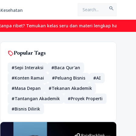
search
n
Kesehatan
ribet? Temukan kelas seru dan materi lengkap hanya di YukBelajar
sell
Popular Tags
#Sepi Interaksi
#Baca Qur’an
#Konten Ramai
#Peluang Bisnis
#AI
#Masa Depan
#Tekanan Akademik
#Tantangan Akademik
#Proyek Properti
#Bisnis Dilirik