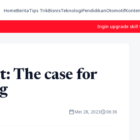
Home
Berita
Tips Trik
Bisnis
Teknologi
Pendidikan
Otomotif
Konte
Ingin upgrade skill tanpa 
t: The case for
g
calendar_today
schedule
Mei 28, 2023
06:36