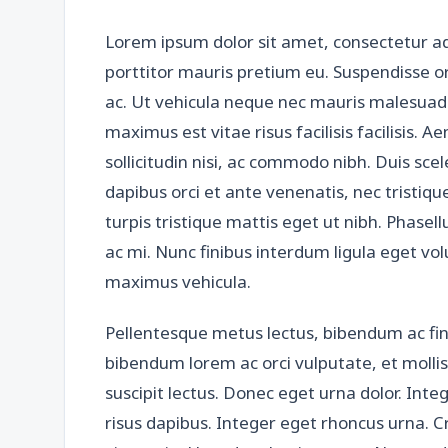
Lorem ipsum dolor sit amet, consectetur ad
porttitor mauris pretium eu. Suspendisse o
ac. Ut vehicula neque nec mauris malesuada 
maximus est vitae risus facilisis facilisis.
sollicitudin nisi, ac commodo nibh. Duis sce
dapibus orci et ante venenatis, nec tristiq
turpis tristique mattis eget ut nibh. Phasel
ac mi. Nunc finibus interdum ligula eget vo
maximus vehicula.
Pellentesque metus lectus, bibendum ac fi
bibendum lorem ac orci vulputate, et molli
suscipit lectus. Donec eget urna dolor. Integer
risus dapibus. Integer eget rhoncus urna. C