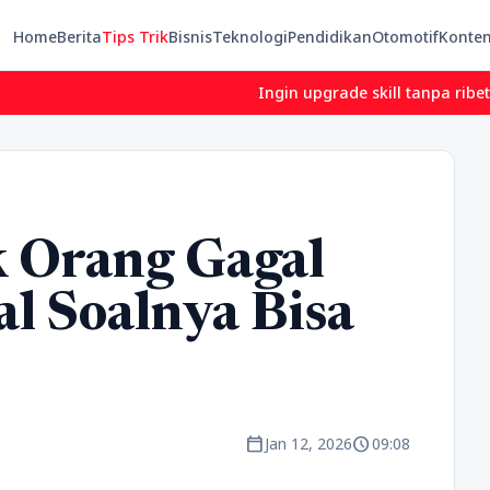
Home
Berita
Tips Trik
Bisnis
Teknologi
Pendidikan
Otomotif
Konte
Ingin upgrade skill tanpa ribet? Temukan 
 Orang Gagal
al Soalnya Bisa
calendar_today
schedule
Jan 12, 2026
09:08