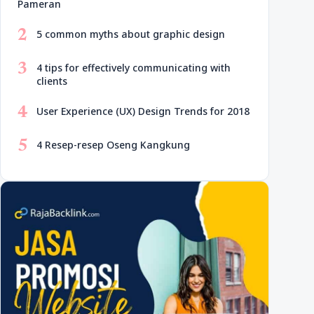
Pameran
2
5 common myths about graphic design
3
4 tips for effectively communicating with
clients
4
User Experience (UX) Design Trends for 2018
5
4 Resep-resep Oseng Kangkung