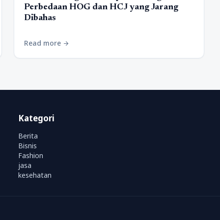
Perbedaan HOG dan HCJ yang Jarang
Dibahas
Read more
arrow_forward
Kategori
Berita
Bisnis
Fashion
jasa
kesehatan