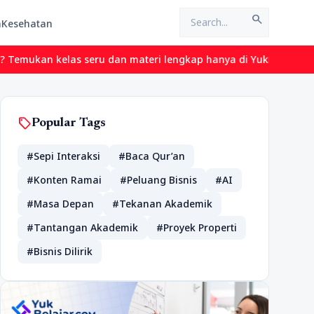
search
n
Kesehatan
kelas seru dan materi lengkap hanya di YukBelajar.com. Mulai lan
sell
Popular Tags
#Sepi Interaksi
#Baca Qur’an
#Konten Ramai
#Peluang Bisnis
#AI
#Masa Depan
#Tekanan Akademik
#Tantangan Akademik
#Proyek Properti
#Bisnis Dilirik