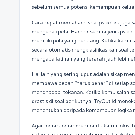
sebelum semua potensi kemampuan keluar
Cara cepat memahami soal psikotes juga
mengenali pola. Hampir semua jenis psikot
memiliki pola yang berulang. Ketika kamu s
secara otomatis mengklasifikasikan soal te
mengapa latihan yang terarah jauh lebih ef
Hal lain yang sering luput adalah sikap m
membawa beban “harus benar” di setiap so
menghadapi tekanan. Ketika kamu salah sat
drastis di soal berikutnya. TryOut.id menek
menentukan daripada kemampuan logika m
Agar benar-benar membantu kamu lolos, b
dalam cara cepat memahami soal psikotes