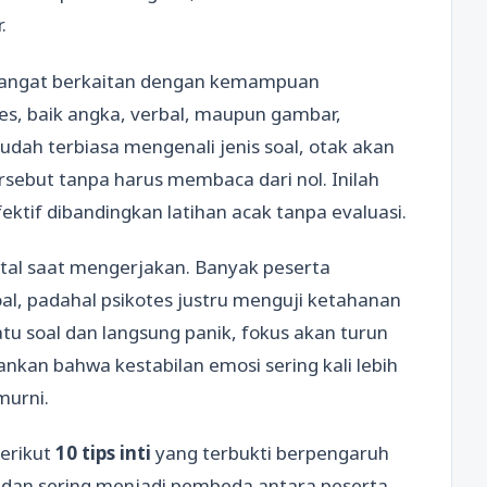
.
 sangat berkaitan dengan kemampuan
es, baik angka, verbal, maupun gambar,
udah terbiasa mengenali jenis soal, otak akan
rsebut tanpa harus membaca dari nol. Inilah
ektif dibandingkan latihan acak tanpa evaluasi.
ental saat mengerjakan. Banyak peserta
al, padahal psikotes justru menguji ketahanan
u soal dan langsung panik, fokus akan turun
ankan bahwa kestabilan emosi sering kali lebih
urni.
erikut
10 tips inti
yang terbukti berpengaruh
 dan sering menjadi pembeda antara peserta