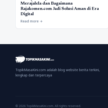
Merajalela dan Bagaimana
Rajakomen.com Jadi Solusi Aman di Era
Digital
Read more
arrow_forward
TopikMasaKini.com adalah blog website berita terkini,
lengkap dan terpercaya
© 2026 TopikMasaKini.com. All rights reserved.