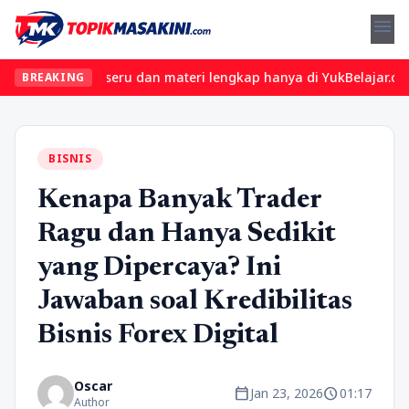
menu
n kelas seru dan materi lengkap hanya di YukBelajar.com. Mulai l
BREAKING
BISNIS
Kenapa Banyak Trader
Ragu dan Hanya Sedikit
yang Dipercaya? Ini
Jawaban soal Kredibilitas
Bisnis Forex Digital
Oscar
calendar_today
schedule
Jan 23, 2026
01:17
Author