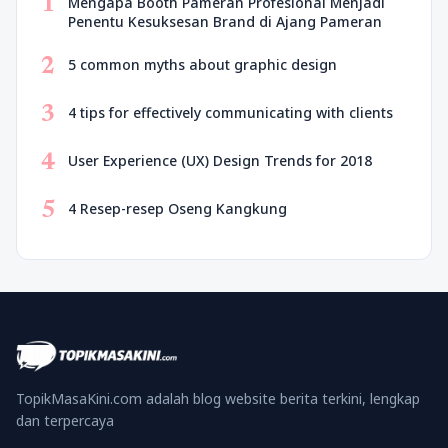
1
Mengapa Booth Pameran Profesional Menjadi
Penentu Kesuksesan Brand di Ajang Pameran
2
5 common myths about graphic design
3
4 tips for effectively communicating with clients
4
User Experience (UX) Design Trends for 2018
5
4 Resep-resep Oseng Kangkung
TopikMasaKini.com adalah blog website berita terkini, lengkap
dan terpercaya