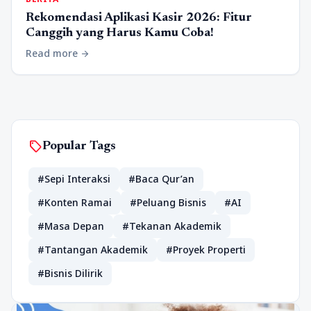
Rekomendasi Aplikasi Kasir 2026: Fitur
Canggih yang Harus Kamu Coba!
Read more
arrow_forward
sell
Popular Tags
#Sepi Interaksi
#Baca Qur’an
#Konten Ramai
#Peluang Bisnis
#AI
#Masa Depan
#Tekanan Akademik
#Tantangan Akademik
#Proyek Properti
#Bisnis Dilirik