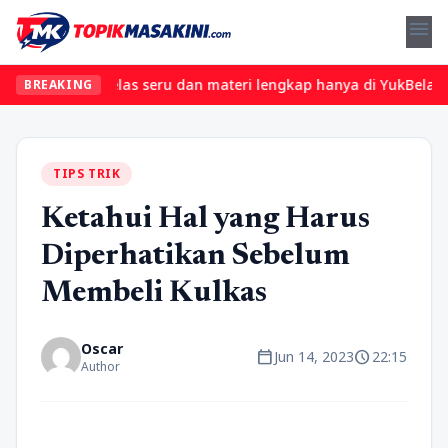
menu
Temukan kelas seru dan materi lengkap hanya di YukBelajar.com. M
BREAKING
TIPS TRIK
Ketahui Hal yang Harus
Diperhatikan Sebelum
Membeli Kulkas
Oscar
calendar_today
schedule
Jun 14, 2023
22:15
Author