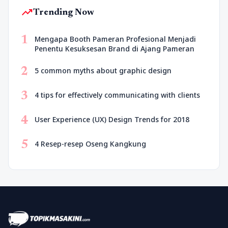
trending_up
Trending Now
1
Mengapa Booth Pameran Profesional Menjadi
Penentu Kesuksesan Brand di Ajang Pameran
2
5 common myths about graphic design
3
4 tips for effectively communicating with clients
4
User Experience (UX) Design Trends for 2018
5
4 Resep-resep Oseng Kangkung