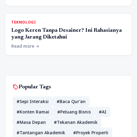
TEKNOLOGI
Logo Keren Tanpa Desainer? Ini Rahasianya
yang Jarang Diketahui
Read more
arrow_forward
sell
Popular Tags
#Sepi Interaksi
#Baca Qur’an
#Konten Ramai
#Peluang Bisnis
#AI
#Masa Depan
#Tekanan Akademik
#Tantangan Akademik
#Proyek Properti