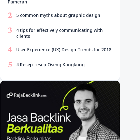
Pameran
2
5 common myths about graphic design
3
4 tips for effectively communicating with
clients
4
User Experience (UX) Design Trends for 2018
5
4 Resep-resep Oseng Kangkung