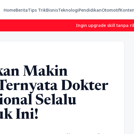
Home
Berita
Tips Trik
Bisnis
Teknologi
Pendidikan
Otomotif
Konte
Ingin upgrade skill tanpa ribet? Temukan k
ikan Makin
Ternyata Dokter
ional Selalu
k Ini!