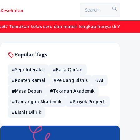
search
n
Kesehatan
elas seru dan materi lengkap hanya di YukBelajar.com. Mulai lang
sell
Popular Tags
#Sepi Interaksi
#Baca Qur’an
#Konten Ramai
#Peluang Bisnis
#AI
#Masa Depan
#Tekanan Akademik
#Tantangan Akademik
#Proyek Properti
#Bisnis Dilirik