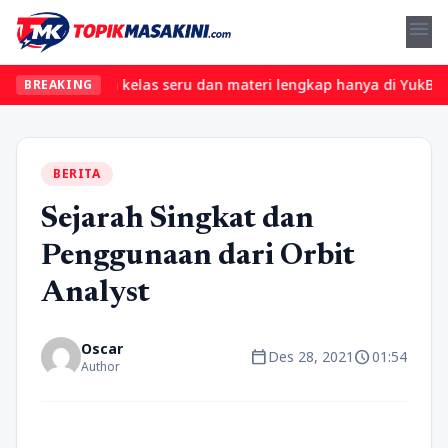
menu
et? Temukan kelas seru dan materi lengkap hanya di YukBelajar.co
BREAKING
BERITA
Sejarah Singkat dan
Penggunaan dari Orbit
Analyst
Oscar
calendar_today
schedule
Des 28, 2021
01:54
Author