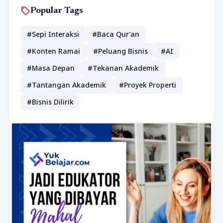
sell
Popular Tags
#Sepi Interaksi
#Baca Qur’an
#Konten Ramai
#Peluang Bisnis
#AI
#Masa Depan
#Tekanan Akademik
#Tantangan Akademik
#Proyek Properti
#Bisnis Dilirik