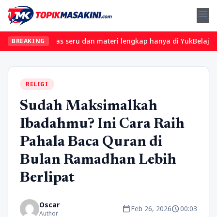
menu
mukan kelas seru dan materi lengkap hanya di YukBelajar.com. Mul
BREAKING
RELIGI
Sudah Maksimalkah
Ibadahmu? Ini Cara Raih
Pahala Baca Quran di
Bulan Ramadhan Lebih
Berlipat
Oscar
calendar_today
schedule
Feb 26, 2026
00:03
Author