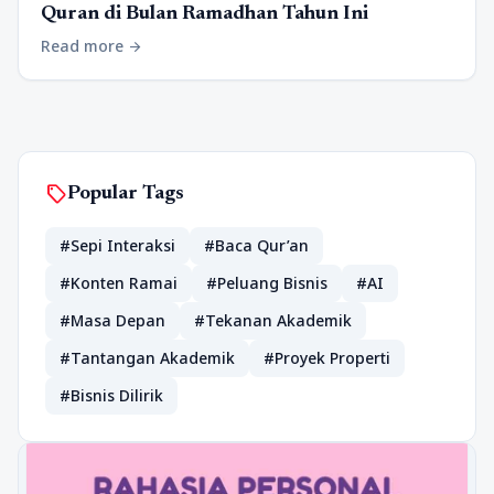
Quran di Bulan Ramadhan Tahun Ini
Read more
arrow_forward
sell
Popular Tags
#Sepi Interaksi
#Baca Qur’an
#Konten Ramai
#Peluang Bisnis
#AI
#Masa Depan
#Tekanan Akademik
#Tantangan Akademik
#Proyek Properti
#Bisnis Dilirik