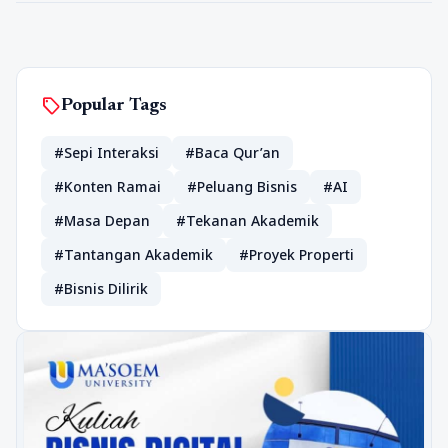
sell
Popular Tags
#Sepi Interaksi
#Baca Qur’an
#Konten Ramai
#Peluang Bisnis
#AI
#Masa Depan
#Tekanan Akademik
#Tantangan Akademik
#Proyek Properti
#Bisnis Dilirik