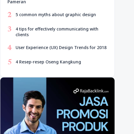
Pameran
2
5 common myths about graphic design
3
4 tips for effectively communicating with
clients
4
User Experience (UX) Design Trends for 2018
5
4 Resep-resep Oseng Kangkung