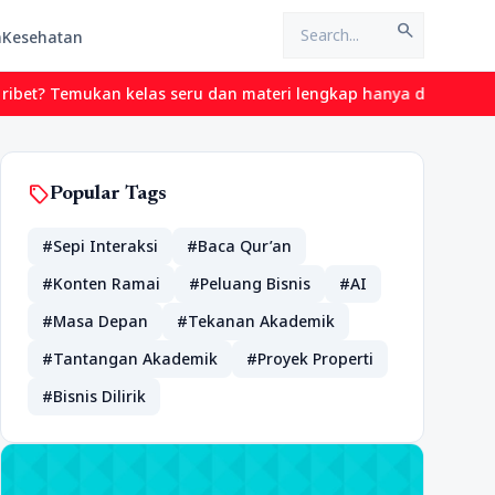
search
n
Kesehatan
 Temukan kelas seru dan materi lengkap hanya di YukBelajar.com. 
sell
Popular Tags
#Sepi Interaksi
#Baca Qur’an
#Konten Ramai
#Peluang Bisnis
#AI
#Masa Depan
#Tekanan Akademik
#Tantangan Akademik
#Proyek Properti
#Bisnis Dilirik