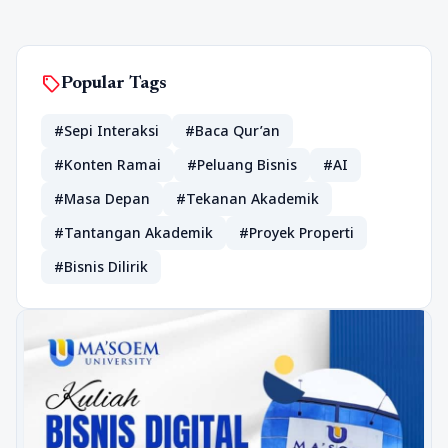
sell
Popular Tags
#Sepi Interaksi
#Baca Qur’an
#Konten Ramai
#Peluang Bisnis
#AI
#Masa Depan
#Tekanan Akademik
#Tantangan Akademik
#Proyek Properti
#Bisnis Dilirik