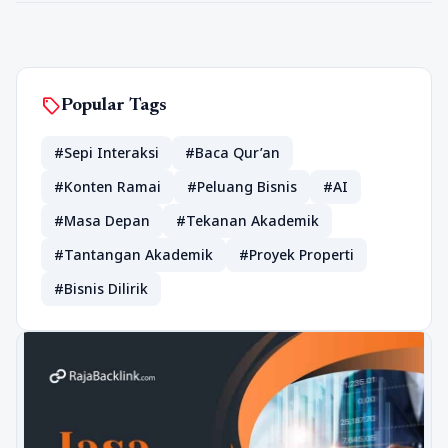
sell
Popular Tags
#Sepi Interaksi
#Baca Qur’an
#Konten Ramai
#Peluang Bisnis
#AI
#Masa Depan
#Tekanan Akademik
#Tantangan Akademik
#Proyek Properti
#Bisnis Dilirik