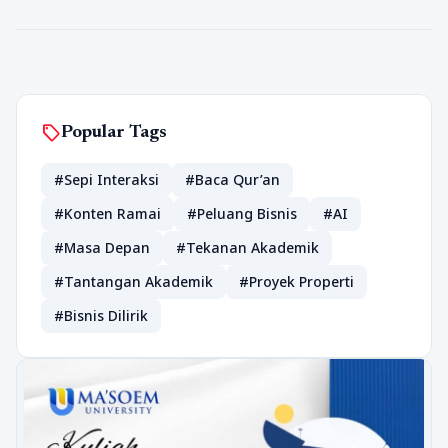
sell
Popular Tags
#Sepi Interaksi
#Baca Qur’an
#Konten Ramai
#Peluang Bisnis
#AI
#Masa Depan
#Tekanan Akademik
#Tantangan Akademik
#Proyek Properti
#Bisnis Dilirik