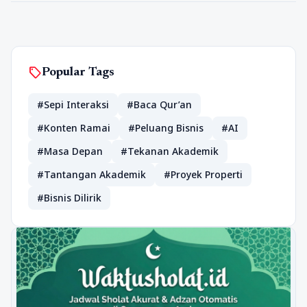
sell
Popular Tags
#Sepi Interaksi
#Baca Qur’an
#Konten Ramai
#Peluang Bisnis
#AI
#Masa Depan
#Tekanan Akademik
#Tantangan Akademik
#Proyek Properti
#Bisnis Dilirik