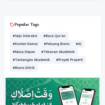
sell
Popular Tags
#Sepi Interaksi
#Baca Qur’an
#Konten Ramai
#Peluang Bisnis
#AI
#Masa Depan
#Tekanan Akademik
#Tantangan Akademik
#Proyek Properti
#Bisnis Dilirik