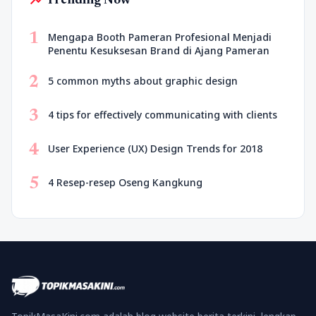
trending_up
Trending Now
1
Mengapa Booth Pameran Profesional Menjadi
Penentu Kesuksesan Brand di Ajang Pameran
2
5 common myths about graphic design
3
4 tips for effectively communicating with clients
4
User Experience (UX) Design Trends for 2018
5
4 Resep-resep Oseng Kangkung