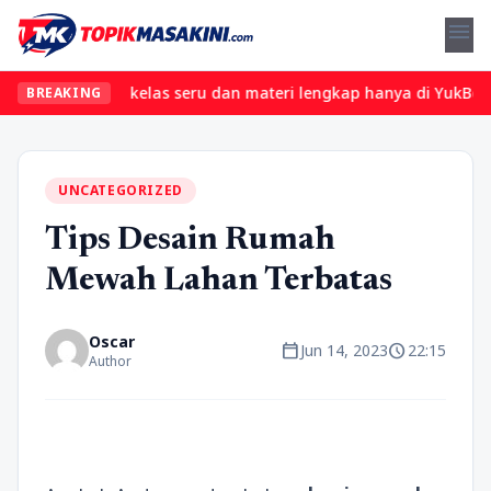
menu
? Temukan kelas seru dan materi lengkap hanya di YukBelajar.com.
BREAKING
UNCATEGORIZED
Tips Desain Rumah
Mewah Lahan Terbatas
Oscar
calendar_today
schedule
Jun 14, 2023
22:15
Author