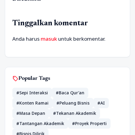
Tinggalkan komentar
Anda harus
masuk
untuk berkomentar.
sell
Popular Tags
#Sepi Interaksi
#Baca Qur’an
#Konten Ramai
#Peluang Bisnis
#AI
#Masa Depan
#Tekanan Akademik
#Tantangan Akademik
#Proyek Properti
#Bisnis Dilirik