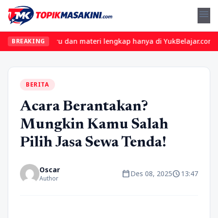
menu
elas seru dan materi lengkap hanya di YukBelajar.com. Mulai lang
BREAKING
BERITA
Acara Berantakan?
Mungkin Kamu Salah
Pilih Jasa Sewa Tenda!
Oscar
calendar_today
schedule
Des 08, 2025
13:47
Author