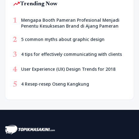
trending_up
Trending Now
1
Mengapa Booth Pameran Profesional Menjadi
Penentu Kesuksesan Brand di Ajang Pameran
2
5 common myths about graphic design
3
4 tips for effectively communicating with clients
4
User Experience (UX) Design Trends for 2018
5
4 Resep-resep Oseng Kangkung