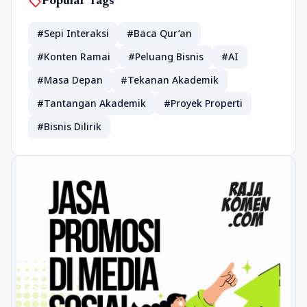
sell
Popular Tags
#Sepi Interaksi
#Baca Qur’an
#Konten Ramai
#Peluang Bisnis
#AI
#Masa Depan
#Tekanan Akademik
#Tantangan Akademik
#Proyek Properti
#Bisnis Dilirik