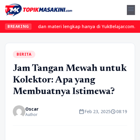
menu
as seru dan materi lengkap hanya di YukBelajar.com. Mulai langka
BREAKING
BERITA
Jam Tangan Mewah untuk
Kolektor: Apa yang
Membuatnya Istimewa?
Oscar
calendar_today
schedule
Feb 23, 2025
08:19
Author