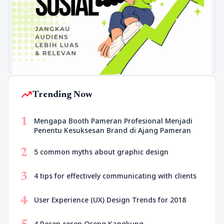
trending_up
Trending Now
1
Mengapa Booth Pameran Profesional Menjadi
Penentu Kesuksesan Brand di Ajang Pameran
2
5 common myths about graphic design
3
4 tips for effectively communicating with clients
4
User Experience (UX) Design Trends for 2018
4 Resep-resep Oseng Kangkung