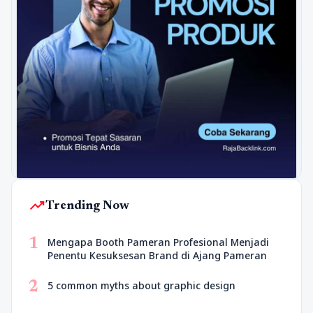
trending_up
Trending Now
1
Mengapa Booth Pameran Profesional Menjadi
Penentu Kesuksesan Brand di Ajang Pameran
2
5 common myths about graphic design