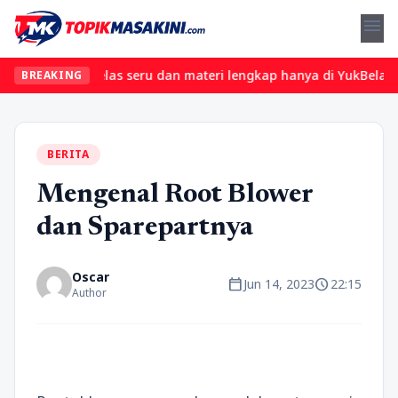
menu
emukan kelas seru dan materi lengkap hanya di YukBelajar.com. Mu
BREAKING
BERITA
Mengenal Root Blower
dan Sparepartnya
Oscar
calendar_today
schedule
Jun 14, 2023
22:15
Author