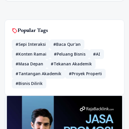
sell
Popular Tags
#Sepi Interaksi
#Baca Qur’an
#Konten Ramai
#Peluang Bisnis
#AI
#Masa Depan
#Tekanan Akademik
#Tantangan Akademik
#Proyek Properti
#Bisnis Dilirik