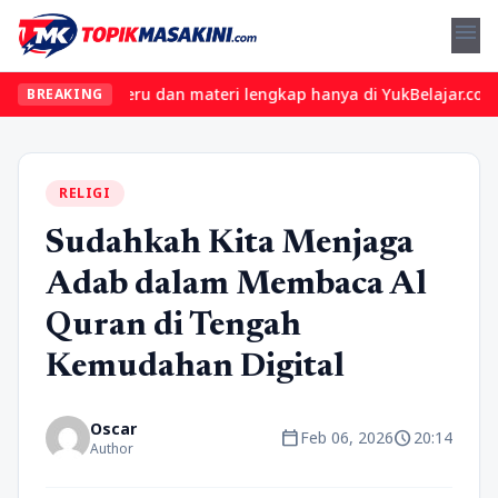
menu
n kelas seru dan materi lengkap hanya di YukBelajar.com. Mulai l
BREAKING
RELIGI
Sudahkah Kita Menjaga
Adab dalam Membaca Al
Quran di Tengah
Kemudahan Digital
Oscar
calendar_today
schedule
Feb 06, 2026
20:14
Author