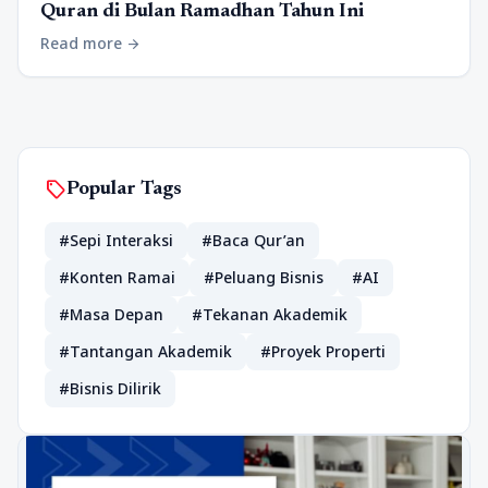
Quran di Bulan Ramadhan Tahun Ini
Read more
arrow_forward
sell
Popular Tags
#Sepi Interaksi
#Baca Qur’an
#Konten Ramai
#Peluang Bisnis
#AI
#Masa Depan
#Tekanan Akademik
#Tantangan Akademik
#Proyek Properti
#Bisnis Dilirik