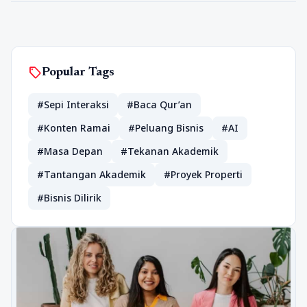
sell
Popular Tags
#Sepi Interaksi
#Baca Qur’an
#Konten Ramai
#Peluang Bisnis
#AI
#Masa Depan
#Tekanan Akademik
#Tantangan Akademik
#Proyek Properti
#Bisnis Dilirik