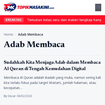
menu
l tanpa ribet? Temukan kelas seru dan materi lengkap hanya di Yu
BREAKING
Home
/
Adab Membaca
Adab Membaca
Religi
Sudahkah Kita Menjaga Adab dalam Membaca
Al Quran di Tengah Kemudahan Digital
Membaca Al Quran adalah ibadah yang mulia, namun sering kali
kita terlalu fokus pada target khatam, jumlah halaman, atau
kecepatan…
By Oscar
•
06/02/2026